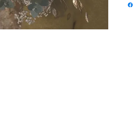
Graminé
Eucalyp
Alchimi
Gypsoph
Bouquet 
S: diam
M: diam
L: diam