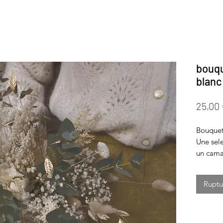
bouqu
blanc
25,00
Bouquet
Une sele
un camai
Ce bouqu
pureté e
Ruptu
décorat
COMPO
Hortensi
Chatons