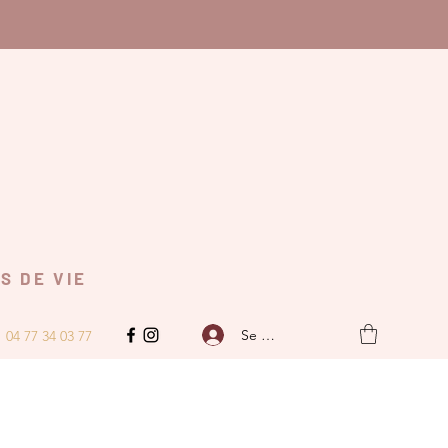
T S D E V I E
Se connecter
04 77 34 03 77