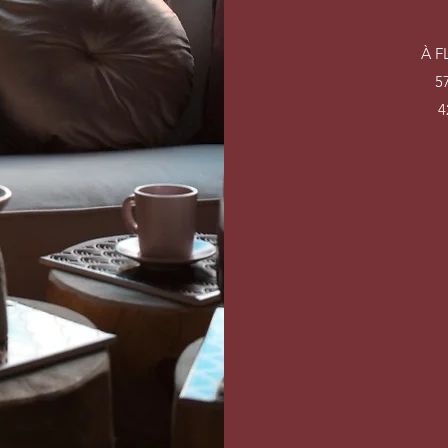
À F
5
4