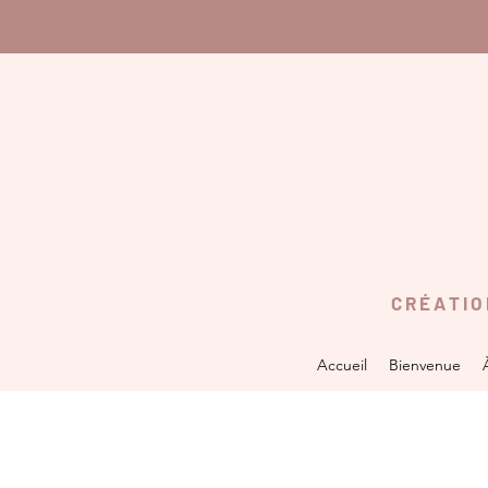
C R É A T I 
Accueil
Bienvenue