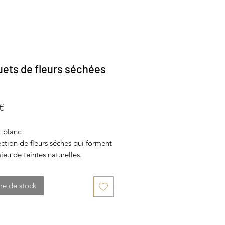
ets de fleurs séchées
Prix
 €
 blanc
ction de fleurs séches qui forment
eu de teintes naturelles.
et inspirer la douceur et la
t s accorde à tous les styles de
re de stock
ion
SITION
a stabilisée
 naturels