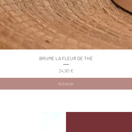
Aperçu rapide
BRUME LA FLEUR DE THÉ
Prix
24,90 €
Acheter