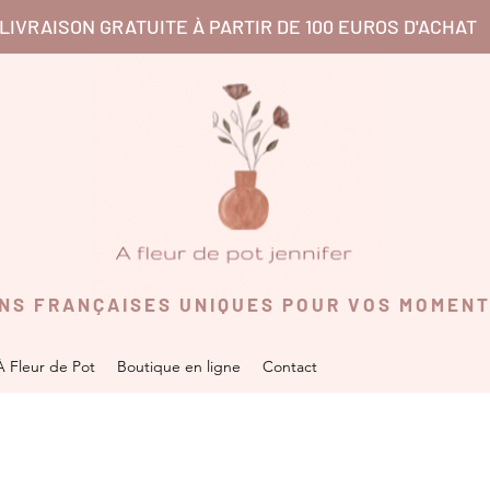
LIVRAISON GRATUITE À PARTIR DE 100 EUROS D'ACHAT
O N S F R A N Ç A I S E S U N I Q U E S P O U R V O S M O M E N 
À Fleur de Pot
Boutique en ligne
Contact